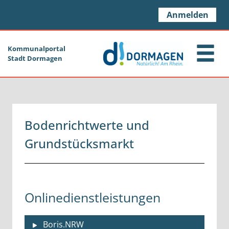
Zum Header
Zum Hauptinhalt
Zum Footer
Zum Hauptinhalt springen
Anmelden
Kommunalportal
Stadt Dormagen
Bodenrichtwerte und
Grundstücksmarkt
Onlinedienstleistungen
Boris.NRW