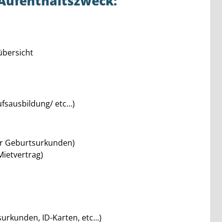
 Aufenthaltszweck:
übersicht
sausbildung/ etc...)
er Geburtsurkunden)
ietvertrag)
urkunden, ID-Karten, etc...)