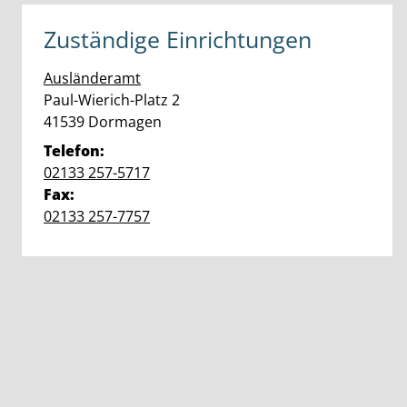
Zuständige Einrichtungen
Ausländeramt
Straße:
Hausnummer:
Paul-Wierich-Platz
2
PLZ:
Ort:
41539
Dormagen
Telefon:
02133 257-5717
Fax:
02133 257-7757