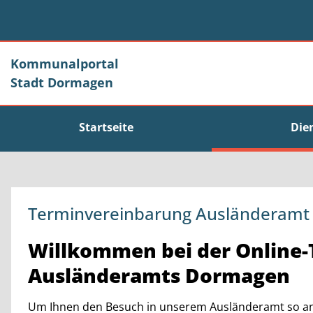
Zum Header
Zum Hauptinhalt
Zum Footer
Zum Hauptinhalt springen
Kommunalportal
Stadt Dormagen
Startseite
Die
Terminvereinbarung Ausländeramt 
Kurzbeschreibung
Willkommen bei der Online
Ausländeramts Dormagen
Um Ihnen den Besuch in unserem Ausländeramt so ang