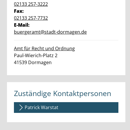
02133 257-3222
Fax:
02133 257-7732
E-Mail:
buergeramt@stadt-dormagen.de
Amt für Recht und Ordnung
Straße:
Hausnummer:
Paul-Wierich-Platz
2
PLZ:
Ort:
41539
Dormagen
Zuständige Kontaktpersonen
Patrick Warstat