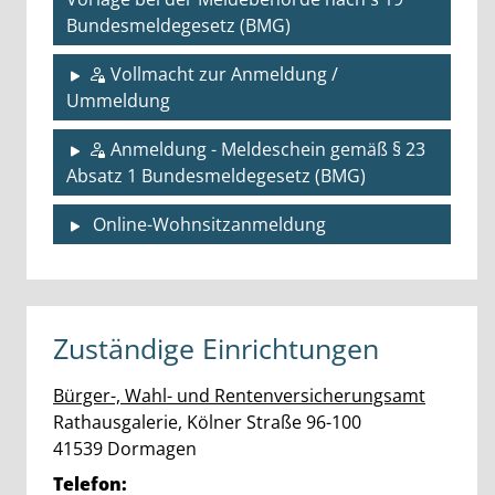
Bundesmeldegesetz (BMG)
Vollmacht zur Anmeldung /
Ummeldung
Anmeldung - Meldeschein gemäß § 23
Absatz 1 Bundesmeldegesetz (BMG)
Online-Wohnsitzanmeldung
Zuständige Einrichtungen
Bürger-, Wahl- und Rentenversicherungsamt
Straße:
Hausnummer:
Rathausgalerie, Kölner Straße
96-100
PLZ:
Ort:
41539
Dormagen
Telefon: