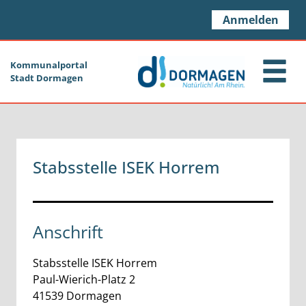
Zum Header
Zum Hauptinhalt
Zum Footer
Zum Hauptinhalt springen
Anmelden
Kommunalportal
Stadt Dormagen
Stabsstelle ISEK Horrem
Anschrift
Stabsstelle ISEK Horrem
Paul-Wierich-Platz
2
41539
Dormagen