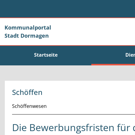
Zum Header
Zum Hauptinhalt
Zum Footer
Zum Hauptinhalt springen
Kommunalportal
Stadt Dormagen
Startseite
Die
Schöffen
Kurzbeschreibung
Schöffenwesen
Beschreibung
Die Bewerbungsfristen für 