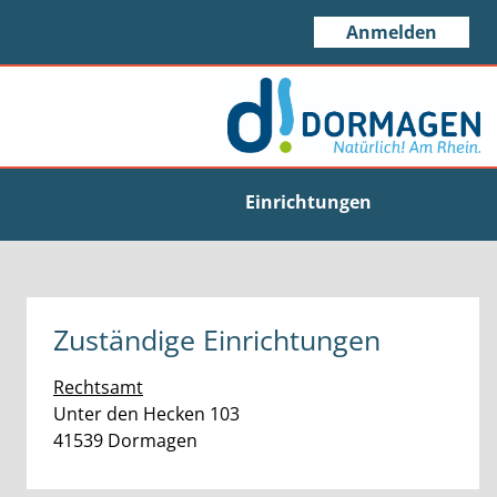
Anmelden
Einrichtungen
Zuständige Einrichtungen
Rechtsamt
Straße:
Hausnummer:
Unter den Hecken
103
PLZ:
Ort:
41539
Dormagen