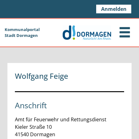
Zum Header
Zum Hauptinhalt
Zum Footer
Zum Hauptinhalt springen
Anmelden
Kommunalportal
Stadt Dormagen
Wolfgang Feige
Anschrift
Amt für Feuerwehr und Rettungsdienst
Kieler Straße
10
41540
Dormagen