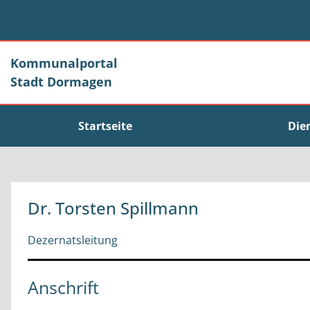
Zum Header
Zum Hauptinhalt
Zum Footer
Zum Hauptinhalt springen
Kommunalportal
Stadt Dormagen
Startseite
Die
Dr. Torsten Spillmann
Dezernatsleitung
Anschrift