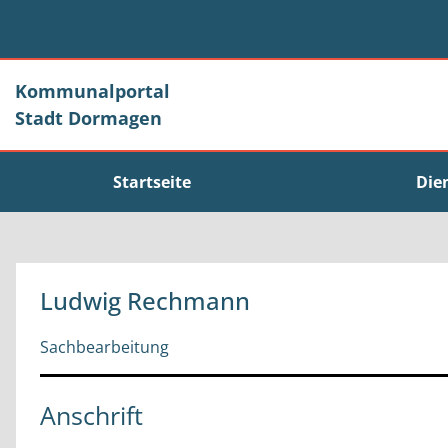
Zum Header
Zum Hauptinhalt
Zum Footer
Zum Hauptinhalt springen
Kommunalportal
Stadt Dormagen
Startseite
Die
Ludwig Rechmann
Sachbearbeitung
Anschrift