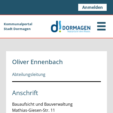
Zum Header
Zum Hauptinhalt
Zum Footer
Zum Hauptinhalt springen
Anmelden
Kommunalportal
Stadt Dormagen
Oliver Ennenbach
Abteilungsleitung
Anschrift
Bauaufsicht und Bauverwaltung
Mathias-Giesen-Str.
11