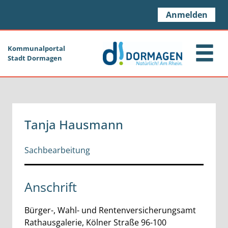
Zum Header
Zum Hauptinhalt
Zum Footer
Zum Hauptinhalt springen
Anmelden
Kommunalportal
Stadt Dormagen
Tanja Hausmann
Sachbearbeitung
Anschrift
Bürger-, Wahl- und Rentenversicherungsamt
Rathausgalerie, Kölner Straße
96-100