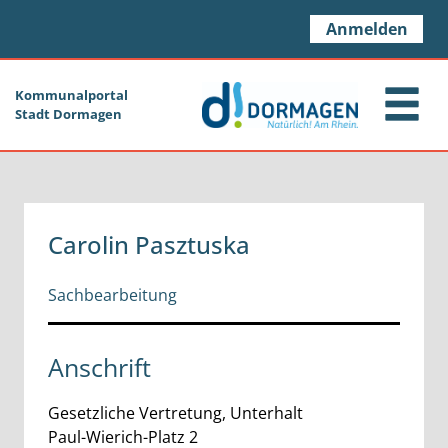
Zum Header
Zum Hauptinhalt
Zum Footer
Zum Hauptinhalt springen
Anmelden
Kommunalportal
Stadt Dormagen
Carolin Pasztuska
Sachbearbeitung
Anschrift
Gesetzliche Vertretung, Unterhalt
Paul-Wierich-Platz
2