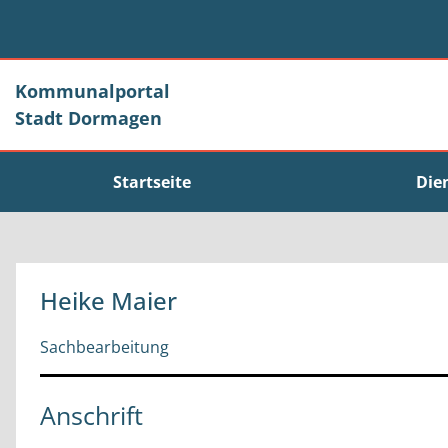
Zum Header
Zum Hauptinhalt
Zum Footer
Zum Hauptinhalt springen
Kommunalportal
Stadt Dormagen
Startseite
Die
Heike Maier
Sachbearbeitung
Anschrift