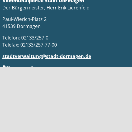
Kommunalportal Stadt Dormagen
Der Bürgermeister, Herr Erik Lierenfeld
Paul-Wierich-Platz 2
41539 Dormagen
Telefon: 02133/257-0
Telefax: 02133/257-77-00
stadtverwaltung@stadt-dormagen.de
Öffnungszeiten
Nur mit Online Terminvergabe laut Homepage
Impressum
Datenschutz
Kontakt
Barrierefreiheit