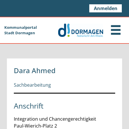
Zum Header
Zum Hauptinhalt
Zum Footer
Zum Hauptinhalt springen
Anmelden
Kommunalportal
Stadt Dormagen
Dara Ahmed
Sachbearbeitung
Anschrift
Integration und Chancengerechtigkeit
Paul-Wierich-Platz
2