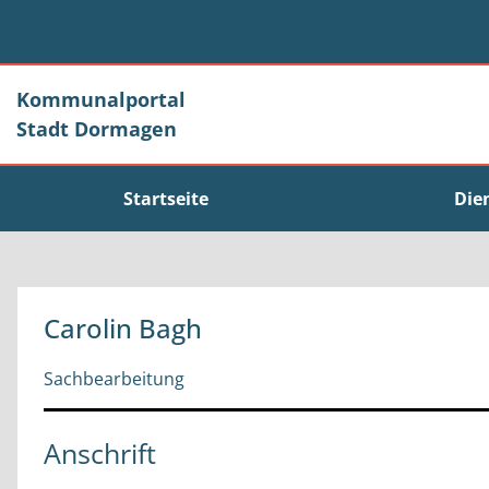
Zum Header
Zum Hauptinhalt
Zum Footer
Zum Hauptinhalt springen
Kommunalportal
Stadt Dormagen
Startseite
Die
Carolin Bagh
Sachbearbeitung
Anschrift