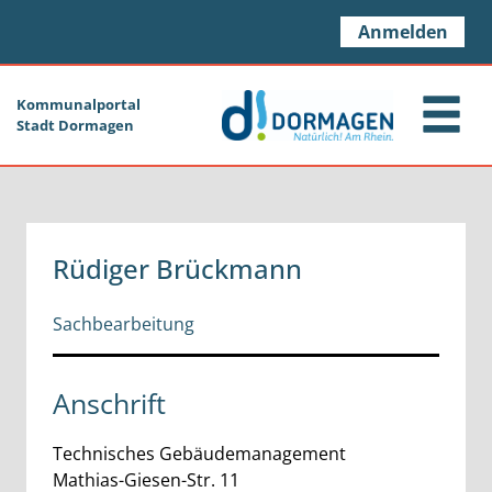
Zum Header
Zum Hauptinhalt
Zum Footer
Zum Hauptinhalt springen
Anmelden
Kommunalportal
Stadt Dormagen
Rüdiger Brückmann
Sachbearbeitung
Anschrift
Technisches Gebäudemanagement
Mathias-Giesen-Str.
11