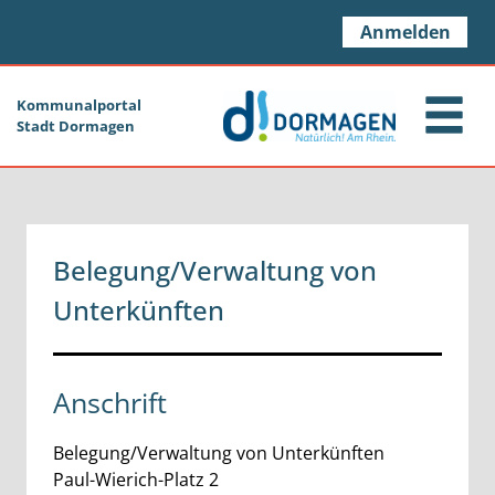
Zum Header
Zum Hauptinhalt
Zum Footer
Zum Hauptinhalt springen
Anmelden
Kommunalportal
Stadt Dormagen
Belegung/Verwaltung von
Unterkünften
Anschrift
Belegung/Verwaltung von Unterkünften
Paul-Wierich-Platz
2