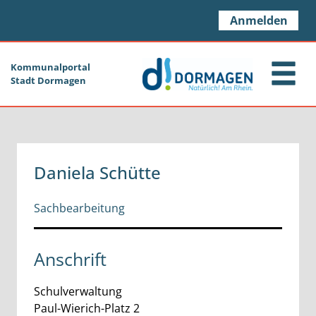
Zum Header
Zum Hauptinhalt
Zum Footer
Zum Hauptinhalt springen
Anmelden
Kommunalportal
Stadt Dormagen
Daniela Schütte
Sachbearbeitung
Anschrift
Schulverwaltung
Paul-Wierich-Platz
2